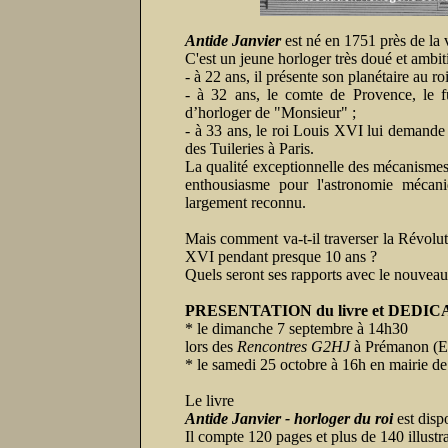
Antide Janvier
est né en 1751 près de la v
C'est un jeune horloger très doué et ambit
- à 22 ans, il présente son planétaire au 
- à 32 ans, le comte de Provence, le fu
d’horloger de "Monsieur" ;
- à 33 ans, le roi Louis XVI lui demande d
des Tuileries à Paris.
La qualité exceptionnelle des mécanismes 
enthousiasme pour l'astronomie mécaniq
largement reconnu.
Mais comment va-t-il traverser la Révoluti
XVI pendant presque 10 ans ?
Quels seront ses rapports avec le nouvea
PRESENTATION du livre et DEDIC
* le dimanche 7 septembre à 14h30
lors des
Rencontres G2HJ
à Prémanon (Es
* le samedi 25 octobre à 16h en mairie d
Le livre
Antide Janvier - horloger du roi
est disp
Il compte 120 pages et plus de 140 illustr